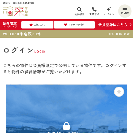
越前市・鯖江市の不動産情報
MENU
物件検索
電話する
ログイン
会員限定
会員登録はこちら
お気に入り
マッチング物件
コンテンツ
WEB
件
店頭
件
2026.08.07
更新
850
53
ログイン
LOGIN
こちらの物件は会員様限定で公開している物件です。ログインす
ると物件の詳細情報がご覧いただけます。