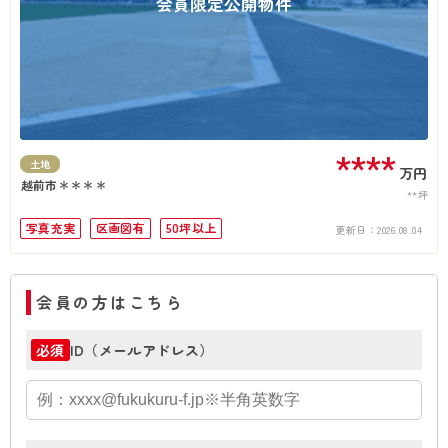
会員限定公開物件
****
土地
万円
越前市＊＊＊＊
**坪
写真充実
区画図有
50坪以上
更新日：
2026.08.04
会員の方はこちら
ID（メールアドレス）
必須