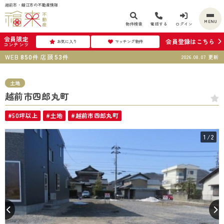
越前市・鯖江市の不動産情報
MENU
物件検索
電話する
ログイン
会員限定
会員登録はこちら
お気に入り
マッチング物件
コンテンツ
WEB
件
店頭
件
2026.08.07
更新
850
53
土地
越前市四郎丸町
#50坪以上
#土地
#越前市四郎丸町
1
/2