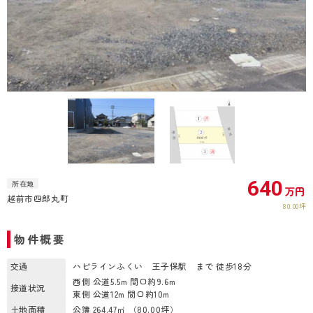
640
所在地
万円
越前市四郎丸町
80.00坪
物件概要
交通
ハピラインふくい 王子保駅 まで 徒歩18分
西側 公道5.5m 間口約9.6m
接道状況
東側 公道12m 間口約10m
土地面積
公簿 264.47㎡ （80.00坪）