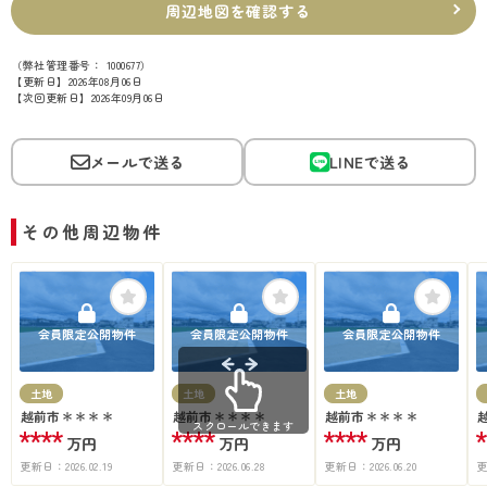
周辺地図を確認する
（弊社管理番号： 1000677）
【更新日】2026年08月06日
【次回更新日】2026年09月06日
メールで送る
LINEで送る
その他周辺物件
会員限定公開物件
会員限定公開物件
会員限定公開物件
土地
土地
土地
越前市＊＊＊＊
越前市＊＊＊＊
越前市＊＊＊＊
スクロールできます
****
****
****
*
万円
万円
万円
更新日：
2026.02.19
更新日：
2026.06.28
更新日：
2026.06.20