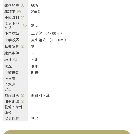
建ぺい率
60%
容積率
200%
土地権利
セットバ
無し
ック
小学校区
王子保 （ 1400m ）
中学校区
武生第六 （ 1300m ）
私道負担
無
建築条件
ー
地目
宅地
現況
更地
引渡時期
即時
上水道
下水道
ガス
都市計画
非線引区域
用途地域
設備・条件
備考
取引態様
仲介