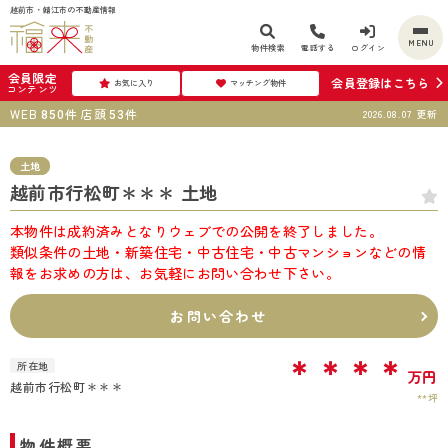
越前市・鯖江市の不動産情報
MENU
物件検索
電話する
ログイン
会員限定
会員登録はこちら
お気に入り
マッチング物件
コンテンツ
WEB
件
店頭
件
2026.08.07
更新
850
53
土地
越前市行松町＊＊＊ 土地
本物件は成約済みとなりウェブでの公開を終了しました。
類似条件の土地・新築住宅・中古住宅・中古マンションなどの情
報をお求めの方は、お気軽にお問い合わせ下さい。
お問い合わせ
＊＊＊＊
所在地
万円
越前市行松町＊＊＊
**坪
物件概要