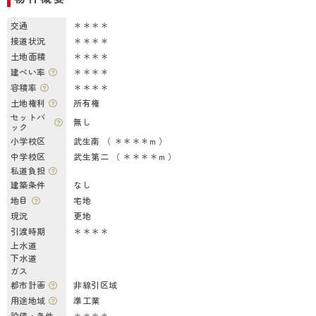
交通
＊＊＊＊
接道状況
＊＊＊＊
土地面積
＊＊＊＊
建ぺい率
＊＊＊＊
容積率
＊＊＊＊
土地権利
所有権
セットバ
無し
ック
小学校区
武生南 （ ＊＊＊＊m ）
中学校区
武生第二 （ ＊＊＊＊m ）
私道負担
建築条件
なし
地目
宅地
現況
更地
引渡時期
＊＊＊＊
上水道
下水道
ガス
都市計画
非線引区域
用途地域
準工業
設備・条件
＊＊＊＊