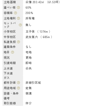
土地面積
公簿 203.42㎡ （61.53坪）
建ぺい率
60%
容積率
200%
土地権利
所有権
セットバ
無し
ック
小学校区
王子保 （ 1374m ）
中学校区
武生第六 （ 685m ）
私道負担
建築条件
なし
地目
宅地
現況
更地
引渡時期
即時
上水道
公共
下水道
ガス
都市計画
非線引区域
用途地域
定無
設備・条件
側溝
備考
取引態様
仲介