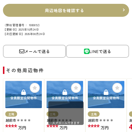
周辺地図を確認する
（弊社管理番号： 1000852）
【更新日】2025年10月24日
【次回更新日】2026年08月24日
メールで送る
LINEで送る
その他周辺物件
会員限定公開物件
会員限定公開物件
会員限定公開物件
土地
土地
土地
越前市＊＊＊＊
越前市＊＊＊＊
越前市＊＊＊＊
スクロールできます
****
****
****
万円
万円
万円