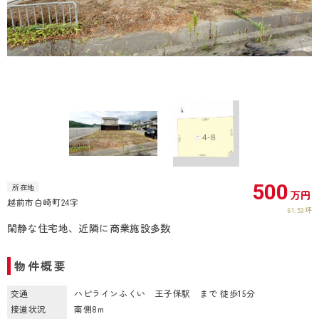
500
所在地
万円
越前市白崎町24字
61.53坪
閑静な住宅地、近隣に商業施設多数
物件概要
交通
ハピラインふくい 王子保駅 まで 徒歩15分
接道状況
南側8m