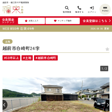
越前市・鯖江市の不動産情報
MENU
物件検索
電話する
ログイン
会員限定
会員登録はこちら
お気に入り
マッチング物件
コンテンツ
WEB
件
店頭
件
2026.08.06
更新
850
49
土地
越前市白崎町24字
#50坪以上
#土地
#越前市白崎町
1
/2