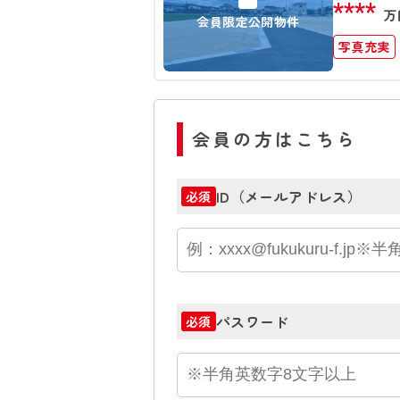
****
万
会員限定公開物件
写真充実
会員の方はこちら
ID（メールアドレス）
必須
パスワード
必須