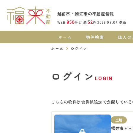
越前市・鯖江市の不動産情報
WEB
件
店頭
件
2026.08.07
更新
850
52
ホーム
物件検索
購入の
ホーム
ログイン
ログイン
LOGIN
こちらの物件は会員様限定で公開している
土地
福井市＊＊