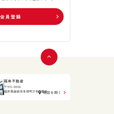
料会員登録
福来不動産
〒915-0806
福井県越前市本保町21号11番地
地図を開く