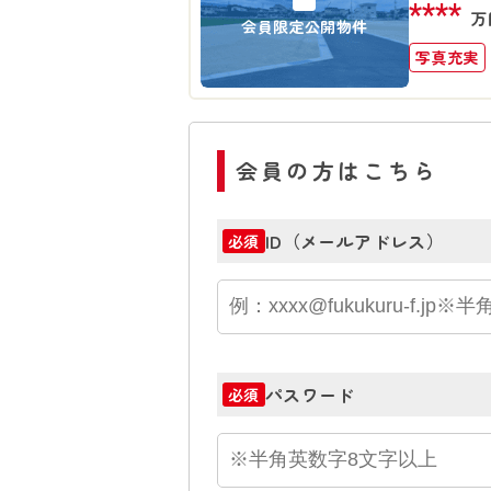
****
万
会員限定公開物件
写真充実
会員の方はこちら
ID（メールアドレス）
必須
パスワード
必須