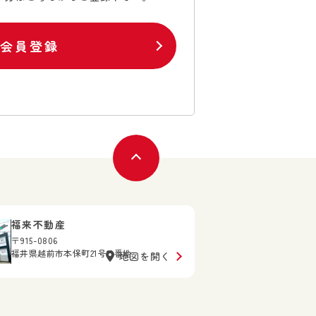
料会員登録
福来不動産
〒915-0806
福井県越前市本保町21号11番地
地図を開く