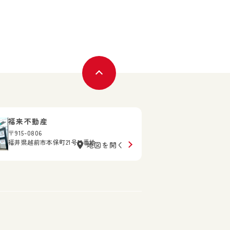
福来不動産
〒915-0806
福井県越前市本保町21号11番地
地図を開く