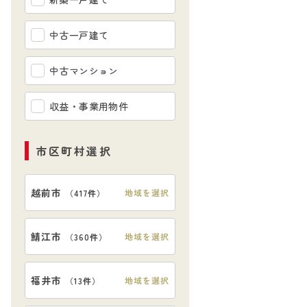
中古一戸建て
中古マンション
収益・事業用物件
市区町村選択
越前市
地域を選択
（
417件
）
鯖江市
地域を選択
（
360件
）
福井市
地域を選択
（
13件
）