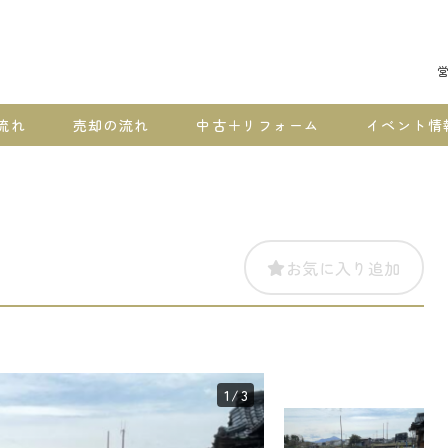
営
流れ
売却の流れ
中古＋リフォーム
イベント情
お気に入り追加
1
/3