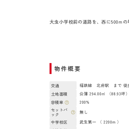
大虫小学校前の道路を、西に500ｍ
物件概要
福鉄線 北府駅 まで 徒歩
交通
公簿 294.00㎡ （88.93坪
土地面積
200%
容積率
セットバ
無し
ック
武生第一 （ 2200m ）
中学校区