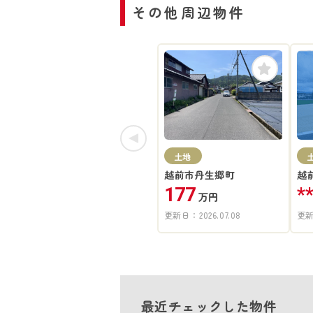
その他周辺物件
土地
越前市丹生郷町
越
177
*
万円
更新日：
2026.07.08
更
最近チェックした物件