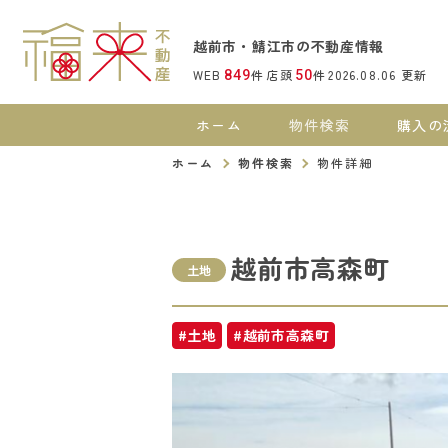
越前市・鯖江市の不動産情報
WEB
件
店頭
件
2026.08.06
更新
849
50
ホーム
物件検索
購入の
ホーム
物件検索
物件詳細
越前市高森町
土地
#土地
#越前市高森町