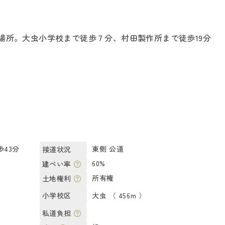
の場所。大虫小学校まで徒歩７分、村田製作所まで徒歩19分
43分
東側 公道
接道状況
）
60%
建ぺい率
所有権
土地権利
大虫 （ 456m ）
小学校区
私道負担