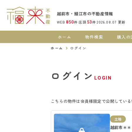
越前市・鯖江市の不動産情報
WEB
件
店頭
件
2026.08.07
更新
850
53
ホーム
物件検索
購入の
ホーム
ログイン
ログイン
LOGIN
こちらの物件は会員様限定で公開している
土地
越前市＊＊