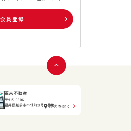
料会員登録
福来不動産
〒915-0806
福井県越前市本保町21号11番地
地図を開く