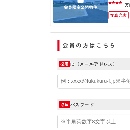
****
万
会員限定公開物件
写真充実
会員の方はこちら
ID（メールアドレス）
必須
パスワード
必須