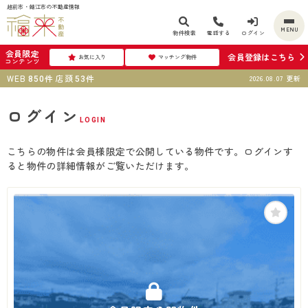
越前市・鯖江市の不動産情報
MENU
物件検索
電話する
ログイン
会員限定
会員登録はこちら
お気に入り
マッチング物件
コンテンツ
WEB
件
店頭
件
2026.08.07
更新
850
53
ログイン
LOGIN
こちらの物件は会員様限定で公開している物件です。ログインす
ると物件の詳細情報がご覧いただけます。