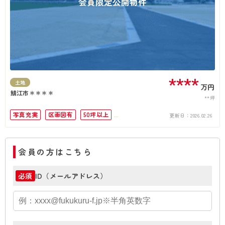
会員限定公開物件
****
土地
万円
鯖江市＊＊＊＊
**坪
写真充実
区画図有
50坪以上
更新日：
2026.02.26
接道6ｍ以上
角地
会員の方はこちら
ID（メールアドレス）
必須