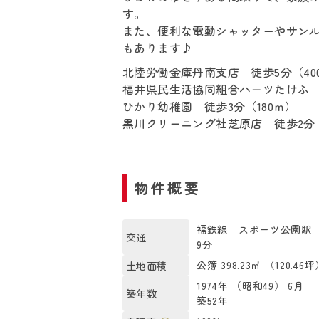
す。
また、便利な電動シャッターやサン
もあります♪
北陸労働金庫丹南支店 徒歩5分（40
福井県民生活協同組合ハーツたけふ 徒
ひかり幼稚園 徒歩3分（180ｍ）
黒川クリーニング社芝原店 徒歩2分（
物件概要
福鉄線 スポーツ公園駅 
交通
9分
公簿 398.23㎡ （120.46坪
土地面積
1974年 （昭和49） 6月
築年数
築52年