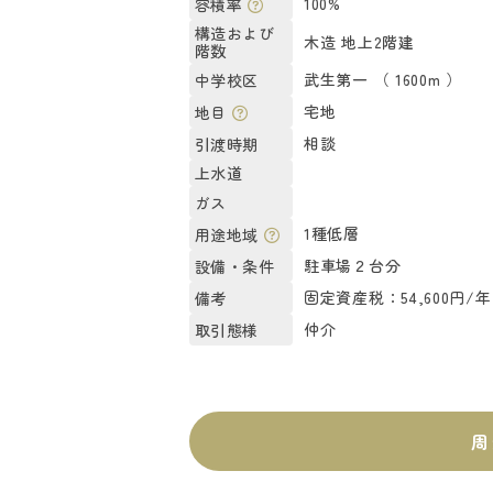
100%
容積率
構造および
木造 地上2階建
階数
武生第一 （ 1600m ）
中学校区
宅地
地目
相談
引渡時期
上水道
ガス
1種低層
用途地域
駐車場２台分
設備・条件
固定資産税：54,600円/年
備考
仲介
取引態様
周