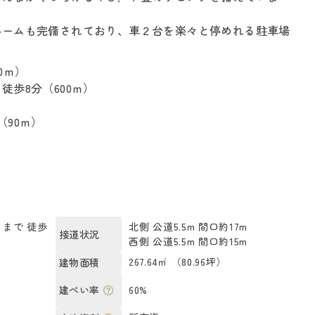
ルームも完備されており、車２台を楽々と停めれる駐車場
0ｍ）
歩8分（600ｍ）
90ｍ）
まで 徒歩
北側 公道5.5m 間口約17m
接道状況
西側 公道5.5m 間口約15m
）
267.64㎡ （80.96坪）
建物面積
60%
建ぺい率