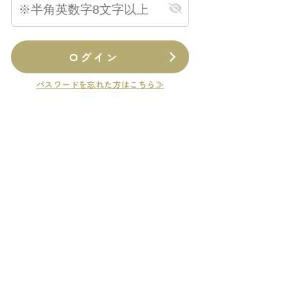
ログイン
パスワードを忘れた方はこちら≫
公開物件
会員限定公開物件
新築一戸建て
＊
越前市＊＊＊＊
****
万円
.28
更新日：
2026.01.22