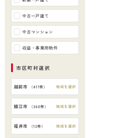
中古一戸建て
中古マンション
収益・事業用物件
市区町村選択
越前市
地域を選択
（
417件
）
【玄関】
鯖江市
地域を選択
（
360件
）
福井市
地域を選択
（
13件
）