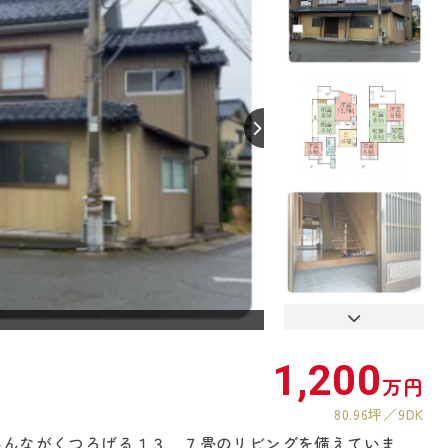
【間取り】
1,200
万円
80.96坪
9DK
みんながくつろげる１３．７畳のリビングを備えていま