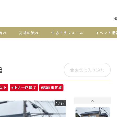
営
流れ
売却の流れ
中古＋リフォーム
イベント情
目
お気に入り追加
K以上
#中古一戸建て
#越前市芝原
1
/24