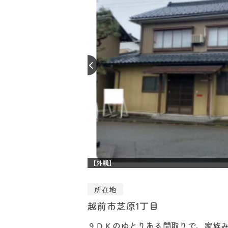
【外観】
所在地
越前市芝原1丁目
９ＤＫのゆとりある間取りで、家族