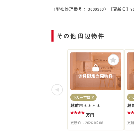
（弊社管理番号： 3000260）
【更新日】20
その他周辺物件
会員限定公開物件
中古一戸建て
中
越前市＊＊＊＊
越
****
*
万円
更新日：
2026.05.08
更