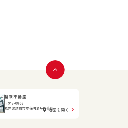
福来不動産
〒915-0806
福井県越前市本保町21号11番地
地図を開く