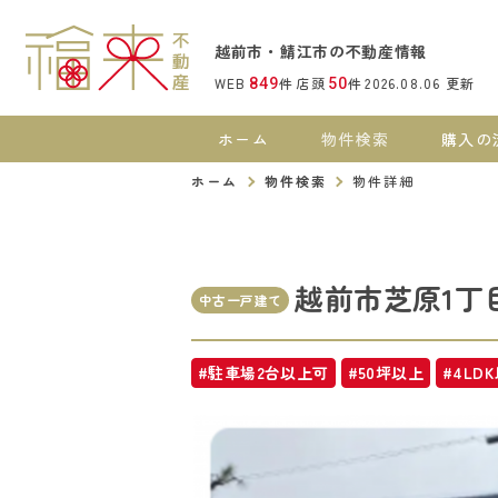
越前市・鯖江市の不動産情報
WEB
件
店頭
件
2026.08.06
更新
849
50
ホーム
物件検索
購入の
ホーム
物件検索
物件詳細
越前市芝原1丁
中古一戸建て
#駐車場2台以上可
#50坪以上
#4LD