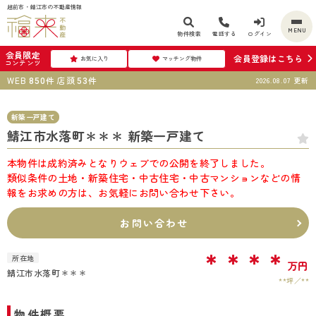
越前市・鯖江市の不動産情報
MENU
物件検索
電話する
ログイン
会員限定
会員登録はこちら
お気に入り
マッチング物件
コンテンツ
WEB
件
店頭
件
2026.08.07
更新
850
53
新築一戸建て
鯖江市水落町＊＊＊ 新築一戸建て
本物件は成約済みとなりウェブでの公開を終了しました。
類似条件の土地・新築住宅・中古住宅・中古マンションなどの情
報をお求めの方は、お気軽にお問い合わせ下さい。
お問い合わせ
＊＊＊＊
所在地
万円
鯖江市水落町＊＊＊
**坪
**
物件概要