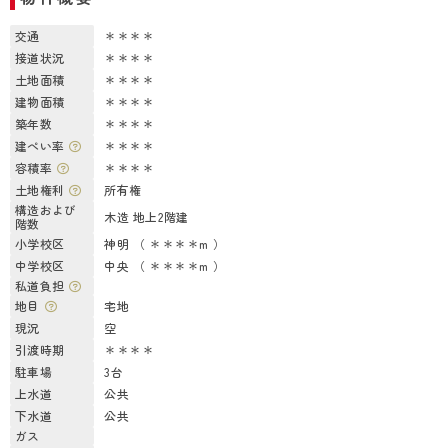
交通
＊＊＊＊
接道状況
＊＊＊＊
土地面積
＊＊＊＊
建物面積
＊＊＊＊
築年数
＊＊＊＊
建ぺい率
＊＊＊＊
容積率
＊＊＊＊
土地権利
所有権
構造および
木造 地上2階建
階数
小学校区
神明 （ ＊＊＊＊m ）
中学校区
中央 （ ＊＊＊＊m ）
私道負担
地目
宅地
現況
空
引渡時期
＊＊＊＊
駐車場
3台
上水道
公共
下水道
公共
ガス