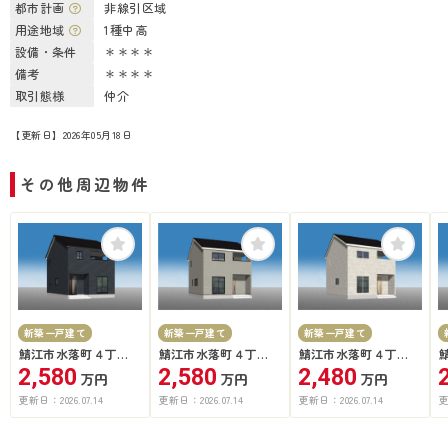
都市計画
非線引区域
用途地域
1種中高
設備・条件
＊＊＊＊
備考
＊＊＊＊
取引態様
仲介
【更新日】2026年05月18日
その他周辺物件
新築一戸建て
新築一戸建て
新築一戸建て
鯖江市水落町４丁
鯖江市水落町４丁
鯖江市水落町４丁
目 第6-3号棟
目 第６-4号棟
目 第６-2号棟
2,580
2,580
2,480
万円
万円
万円
更新日：
2026.07.14
更新日：
2026.07.14
更新日：
2026.07.14