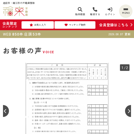
越前市・鯖江市の不動産情報
MENU
物件検索
電話する
ログイン
会員限定
会員登録はこちら
お気に入り
マッチング物件
コンテンツ
WEB
件
店頭
件
2026.08.07
更新
850
53
お客様の声
VOICE
1
/2